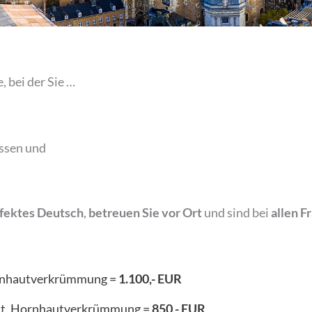
, bei der Sie …
assen und
fektes Deutsch
,
betreuen Sie vor Ort
und sind bei
allen F
Hornhautverkrümmung =
1.100,- EUR
eit, Hornhautverkrümmung =
850,- EUR