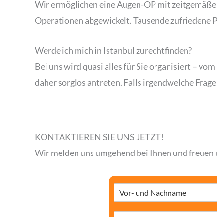
Wir ermöglichen eine Augen-OP mit zeitgemäßer T
Operationen abgewickelt. Tausende zufriedene Pa
Werde ich mich in Istanbul zurechtfinden?
Bei uns wird quasi alles für Sie organisiert – vo
daher sorglos antreten. Falls irgendwelche Fragen
KONTAKTIEREN SIE UNS JETZT!
Wir melden uns umgehend bei Ihnen und freuen u
N
a
m
E
e