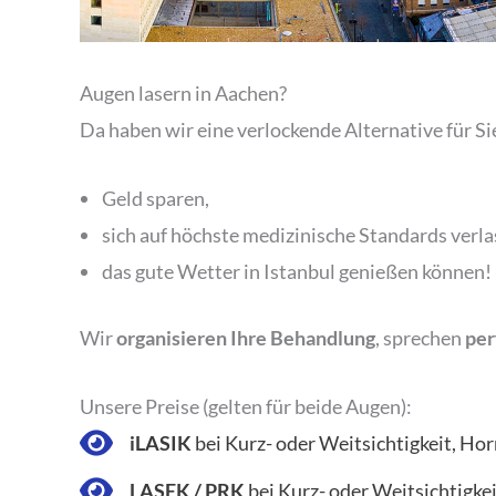
Augen lasern in Aachen?
Da haben wir eine verlockende Alternative für Sie
Geld sparen,
sich auf höchste medizinische Standards verl
das gute Wetter in Istanbul genießen können!
Wir
organisieren Ihre Behandlung
, sprechen
per
Unsere Preise (gelten für beide Augen):
iLASIK
bei Kurz- oder Weitsichtigkeit, 
LASEK / PRK
bei Kurz- oder Weitsichtigk