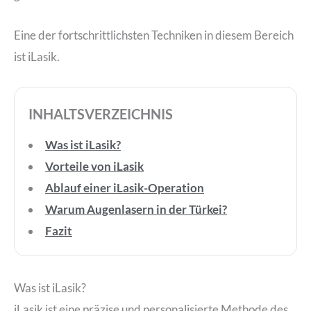
Eine der fortschrittlichsten Techniken in diesem Bereich
ist iLasik.
INHALTSVERZEICHNIS
Was ist iLasik?
Vorteile von iLasik
Ablauf einer iLasik-Operation
Warum Augenlasern in der Türkei?
Fazit
Was ist iLasik?
iLasik ist eine präzise und personalisierte Methode des