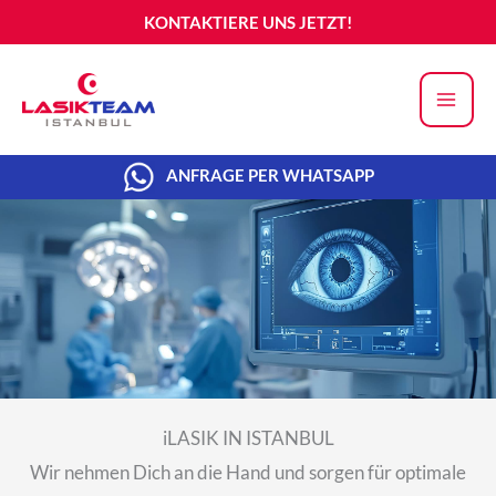
Zum
KONTAKTIERE UNS JETZT!
Inhalt
springen
ANFRAGE PER WHATSAPP
iLASIK IN ISTANBUL
Wir nehmen Dich an die Hand und sorgen für optimale