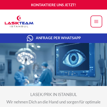
Zum
KONTAKTIERE UNS JETZT!
Inhalt
springen
ANFRAGE PER WHATSAPP
LASEK/PRK IN ISTANBUL
Wir nehmen Dich an die Hand und sorgen für optimale