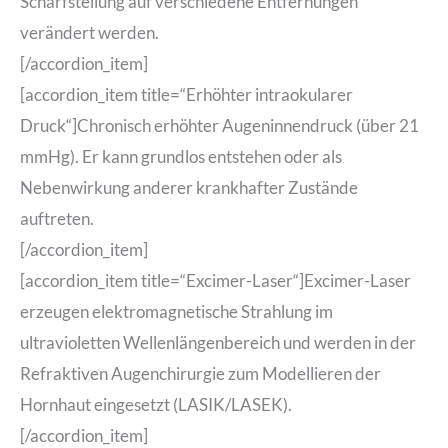
Scharfstellung auf verschiedene Entfernungen
verändert werden.
[/accordion_item]
[accordion_item title=“Erhöhter intraokularer
Druck“]Chronisch erhöhter Augeninnendruck (über 21
mmHg). Er kann grundlos entstehen oder als
Nebenwirkung anderer krankhafter Zustände
auftreten.
[/accordion_item]
[accordion_item title=“Excimer-Laser“]Excimer-Laser
erzeugen elektromagnetische Strahlung im
ultravioletten Wellenlängenbereich und werden in der
Refraktiven Augenchirurgie zum Modellieren der
Hornhaut eingesetzt (LASIK/LASEK).
[/accordion_item]